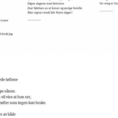
ede tøflene
øpe sånne.
vil vise at hun ser,
tøfler som ingen kan bruke.
ler av både