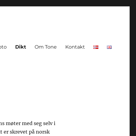
oto
Dikt
Om Tone
Kontakt
ns møter med seg selv i
kt er skrevet på norsk