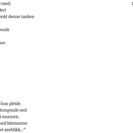
d med;
lert
r tenkt denne tanken
rende
nse
 hun pleide.
 hengende ned
 i munnen.
 med klemmene
t øyeblikk..:”