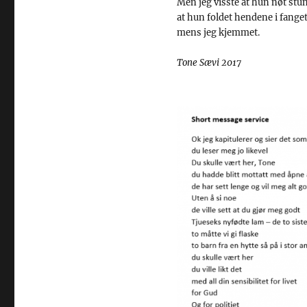
Men jeg visste at hun nøt stun
at hun foldet hendene i fange
mens jeg kjemmet.
Tone Sævi 2017