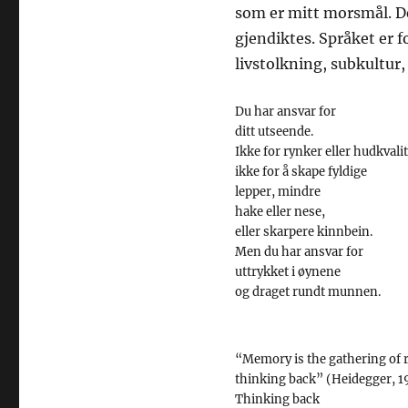
som er mitt morsmål. De
gjendiktes. Språket er f
livstolkning, subkultur,
Du har ansvar for
ditt utseende.
Ikke for rynker eller hudkvalit
ikke for å skape fyldige
lepper, mindre
hake eller nese,
eller skarpere kinnbein.
Men du har ansvar for
uttrykket i øynene
og draget rundt munnen.
“Memory is the gathering of r
thinking back” (Heidegger, 196
Thinking back