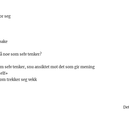
or seg
lbake
på noe som selv tenker?
om selv tenker, snu ansiktet mot det som gir mening
elf»
om trekker seg vekk
Det