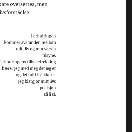
bare oversettes, men
ivsforståelse,
I erindringen
kommer avstanden mellom
mitt liv og min væren
tilsyne.
I erindringens tilbaketrekking
bærer jeg med meg det jeg er
og det mitt liv ikke er.
Jeg klargjør mitt livs
posisjon
så å si.