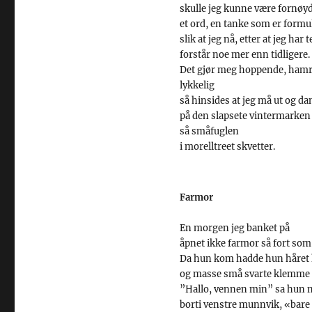
skulle jeg kunne være fornøy
et ord, en tanke som er formu
slik at jeg nå, etter at jeg ha
forstår noe mer enn tidligere.
Det gjør meg hoppende, ham
lykkelig
så hinsides at jeg må ut og da
på den slapsete vintermarken
så småfuglen
i morelltreet skvetter.
Farmor
En morgen jeg banket på
åpnet ikke farmor så fort som
Da hun kom hadde hun håret
og masse små svarte klemme
”Hallo, vennen min” sa hun
borti venstre munnvik, «bare e