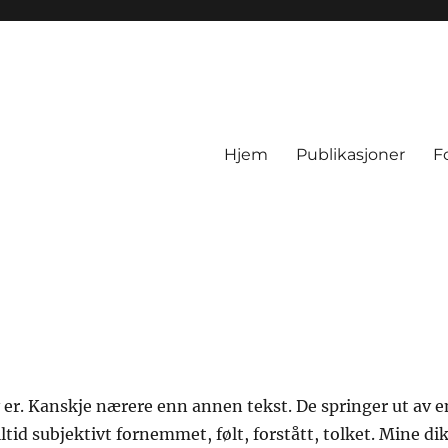
Hjem
Publikasjoner
F
v er. Kanskje nærere enn annen tekst. De springer ut av e
lltid subjektivt fornemmet, følt, forstått, tolket. Mine di