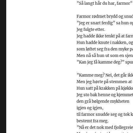
”Så langt hår du har, farmor” s
Farmor rødmet brydd og snudd
”Jeg er snart ferdig” sa hun 
Jeg fulgte etter.
Jeg hadde ikke tenkt på at far
Hun hadde knute i nakken, og 
som løftet seg fra den myke 
Men nå så hun ut som en sjen
”Kan jeg få kamme deg?” spur
”Kamme meg? Nei, det går ikk
Men jeg hørte på stemmen at 
Hun satt på krakken på kjøkk
Jeg sto bak henne og kjemme
den grå bølgende mykheten
igjen og igjen,
til farmor snudde seg og to
bestemt fra meg.
”Nå er det nok med fjollegreie