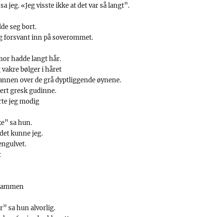
a jeg. «Jeg visste ikke at det var så langt”.
e seg bort.
og forsvant inn på soverommet.
mor hadde langt hår.
vakre bølger i håret
pannen over de grå dyptliggende øynene.
ert gresk gudinne.
te jeg modig
e” sa hun.
det kunne jeg.
engulvet.
t
k kammen
r” sa hun alvorlig.