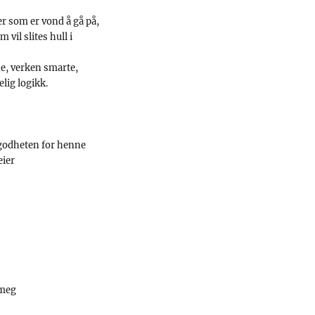
r som er vond å gå på,
 vil slites hull i
ne, verken smarte,
elig logikk.
 godheten for henne
eier
 meg