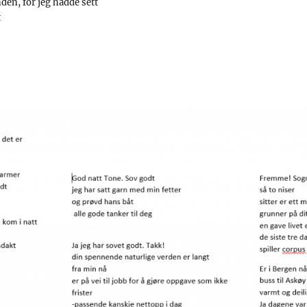
den, for jeg hadde sett
t